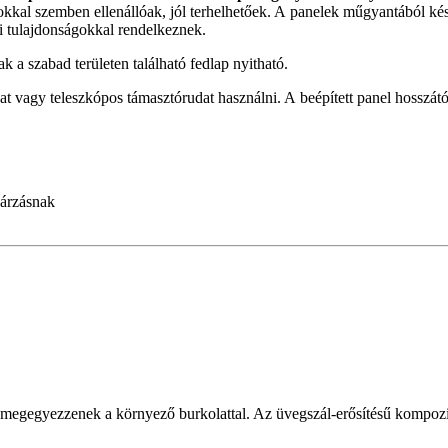
okkal szemben ellenállóak, jól terhelhetőek. A panelek műgyantából ké
i tulajdonságokkal rendelkeznek.
 a szabad területen található fedlap nyitható.
t vagy teleszkópos támasztórudat használni. A beépített panel hosszát
gárzásnak
n megegyezzenek a környező burkolattal. Az üvegszál-erősítésű kompoz