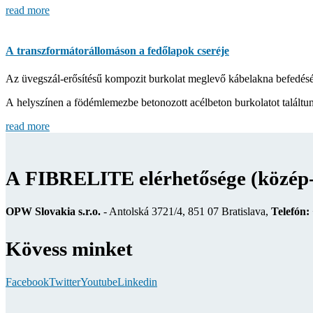
read more
A transzformátorállomáson a fedőlapok cseréje
Az üvegszál-erősítésű kompozit burkolat meglevő kábelakna befedésé
A helyszínen a födémlemezbe betonozott acélbeton burkolatot találtu
read more
A FIBRELITE elérhetősége (közép-
OPW Slovakia s.r.o.
- Antolská 3721/4, 851 07 Bratislava,
Telefón:
Kövess minket
Facebook
Twitter
Youtube
Linkedin