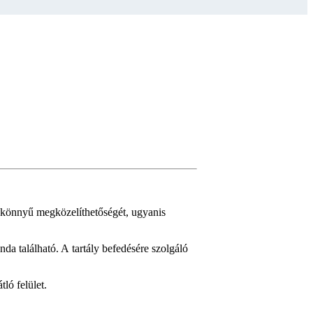
ly könnyű megközelíthetőségét, ugyanis
da található. A tartály befedésére szolgáló
ló felület.