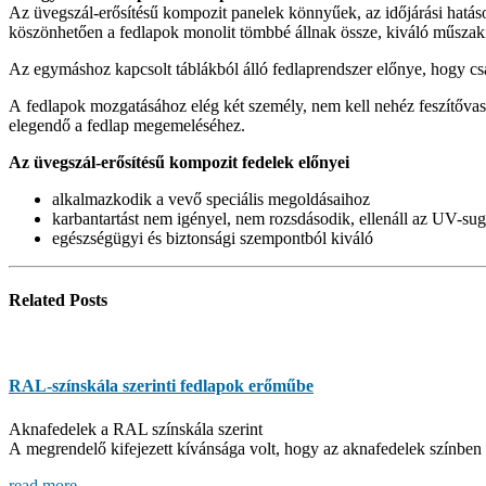
Az üvegszál-erősítésű kompozit panelek könnyűek, az időjárási hatás
köszönhetően a fedlapok monolit tömbbé állnak össze, kiváló műszak
Az egymáshoz kapcsolt táblákból álló fedlaprendszer előnye, hogy csak
A fedlapok mozgatásához elég két személy, nem kell nehéz feszítővasa
elegendő a fedlap megemeléséhez.
Az üvegszál-erősítésű kompozit fedelek előnyei
alkalmazkodik a vevő speciális megoldásaihoz
karbantartást nem igényel, nem rozsdásodik, ellenáll az UV-su
egészségügyi és biztonsági szempontból kiváló
Related
Posts
RAL-színskála szerinti fedlapok erőműbe
Aknafedelek a RAL színskála szerint
A megrendelő kifejezett kívánsága volt, hogy az aknafedelek színbe
read more