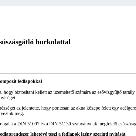
súszásgátló burkolattal
 kompozit fedlapokkal
e, hogy biztosítani kellett az üzemeltető számára az esővízgyűjtő tartá
nyiségét.
zségét az jelentette, hogy pontosan az akna közepe felett egy acélgeren
erveztük meg.
zolgálja a DIN 51097 és a DIN 51130 szabványnak megfelelő csúszásgát
edlaprendszer lehetővé teszi a fedlapok igény szerinti nyitását