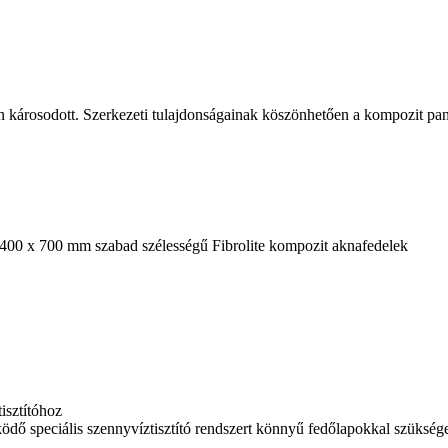
sen károsodott. Szerkezeti tulajdonságainak köszönhetően a kompozit p
1400 x 700 mm szabad szélességű Fibrolite kompozit aknafedelek
isztítóhoz
ödő speciális szennyvíztisztító rendszert könnyű fedőlapokkal szüksé