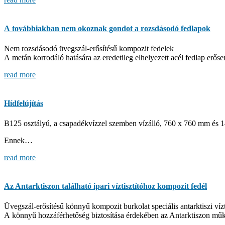
A továbbiakban nem okoznak gondot a rozsdásodó fedlapok
Nem rozsdásodó üvegszál-erősítésű kompozit fedelek
A metán korrodáló hatására az eredetileg elhelyezett acél fedlap erő
read more
Hídfelújítás
B125 osztályú, a csapadékvízzel szemben vízálló, 760 x 760 mm és 
Ennek…
read more
Az Antarktiszon található ipari víztisztítóhoz kompozit fedél
Üvegszál-erősítésű könnyű kompozit burkolat speciális antarktiszi vízt
A könnyű hozzáférhetőség biztosítása érdekében az Antarktiszon műk