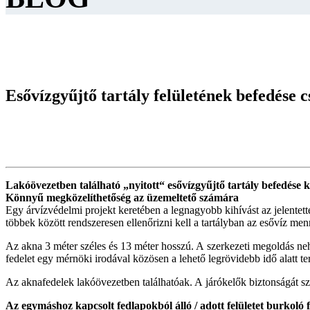
Esővízgyűjtő tartály felületének befedése c
Lakóövezetben található „nyitott“ esővízgyűjtő tartály befedése
Könnyű megközelíthetőség az üzemeltető számára
Egy árvízvédelmi projekt keretében a legnagyobb kihívást az jelentett
többek között rendszeresen ellenőrizni kell a tartályban az esővíz men
Az akna 3 méter széles és 13 méter hosszú. A szerkezeti megoldás nehé
fedelet egy mérnöki irodával közösen a lehető legrövidebb idő alatt t
Az aknafedelek lakóövezetben találhatóak. A járókelők biztonságát s
Az egymáshoz kapcsolt fedlapokból álló / adott felületet burkoló f