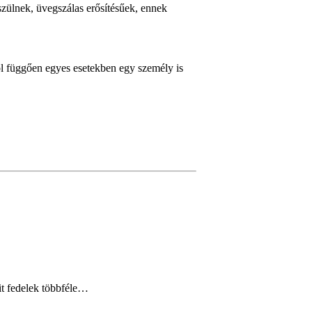
szülnek, üvegszálas erősítésűek, ennek
ól függően egyes esetekben egy személy is
it fedelek többféle…