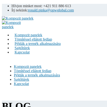
Hívjon minket most: +421 911 886 613
Írj nekünk:
ronald.pinka@opwglobal.com
Kompozit panelek
Tömítéssel ellátott fedlap
Példák a termék alkalmazására
Sajtóhírek
Kapcsolat
Kompozit panelek
Tömítéssel ellátott fedlap
Példák a termék alkalmazására
Sajtóhírek
Kapcsolat
BLOG