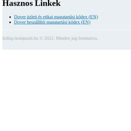
Hasznos Linkek
Dover üzleti és etikai magatartási kódex (EN)
Dover beszállítói magatartási kódex (EN)
fedlap-kompozit.hu © 2022. Minden jog fenntartva.