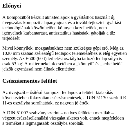
Előnyei
A kompozitból készült aknafedlapok a gyártáshoz használt új,
üvegszálas kompozit alapanyagnak és a továbbfejlesztett gyártási
technológiának köszönhetően könnyen kezelhetőek, nem
igényelnek karbantartást, antisztatikus hatásúak, gátolják a tűz
terjedését.
Mivel könnyűek, mozgatásukhoz nem szükséges gépi erő. Még az
1020 mm szabad szélességű fedlapok felemeléséhez is elég egyetlen
személy. Az E600 (60 t) terhelési osztályba tartozó fedlap súlya is
csak 53 kg! A mi termékeink esetében a „könnyű“ és „terhelhető“
jelzők egymással nem állnak ellentétben.
Csúszásmentes felület
Az üvegszál-erősítésű kompozit fedlapok a felületi kialakítás
következtében fokozottan csúszásmentesek, a DIN 51130 szerinti R
11-es osztályba sorolhatóak, ez nagyon jó érték.
A DIN 51097 szabvány szerint – nedves felületen mezítláb –
végzett csúszásellenállási vizsgálat sikeres volt, ennek megfelelően
a terméket a legmagasabb osztályba sorolták.