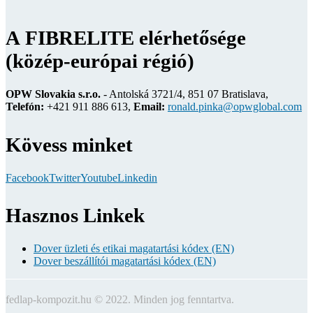
A FIBRELITE elérhetősége
(közép-európai régió)
OPW Slovakia s.r.o.
- Antolská 3721/4, 851 07 Bratislava,
Telefón:
+421 911 886 613,
Email:
ronald.pinka@opwglobal.com
Kövess minket
Facebook
Twitter
Youtube
Linkedin
Hasznos Linkek
Dover üzleti és etikai magatartási kódex (EN)
Dover beszállítói magatartási kódex (EN)
fedlap-kompozit.hu © 2022. Minden jog fenntartva.