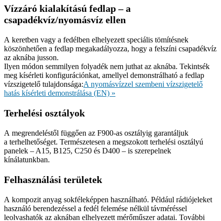
Vízzáró kialakítású fedlap – a
csapadékvíz/nyomásvíz ellen
A keretben vagy a fedélben elhelyezett speciális tömítésnek
köszönhetően a fedlap megakadályozza, hogy a felszíni csapadékvíz
az aknába jusson.
Ilyen módon semmilyen folyadék nem juthat az aknába. Tekintsék
meg kísérleti konfigurációnkat, amellyel demonstrálható a fedlap
vízszigetelő tulajdonsága:
A nyomásvízzel szembeni vízszigetelő
hatás kísérleti demonstrálása (EN) »
Terhelési osztályok
A megrendeléstől függően az F900-as osztályig garantáljuk
a terhelhetőséget. Természetesen a megszokott terhelési osztályú
panelek – A15, B125, C250 és D400 – is szerepelnek
kínálatunkban.
Felhasználási területek
A kompozit anyag sokféleképpen használható. Például rádiójeleket
használó berendezéssel a fedél felemése nélkül távméréssel
leolvashatók az aknában elhelyezett mérőműszer adatai. További