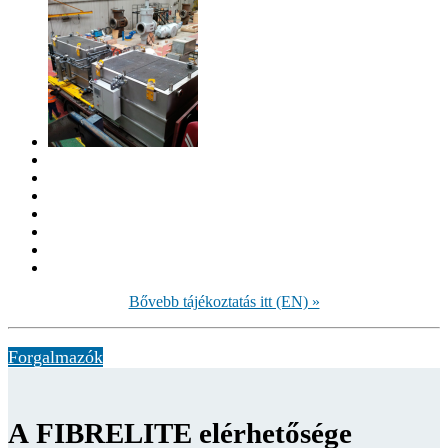
Bővebb tájékoztatás itt (EN) »
Forgalmazók
A FIBRELITE elérhetősége