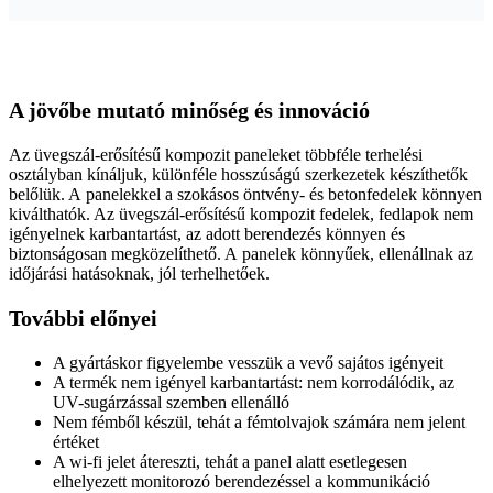
A jövőbe mutató minőség és innováció
Az üvegszál-erősítésű kompozit paneleket többféle terhelési
osztályban kínáljuk, különféle hosszúságú szerkezetek készíthetők
belőlük. A panelekkel a szokásos öntvény- és betonfedelek könnyen
kiválthatók. Az üvegszál-erősítésű kompozit fedelek, fedlapok nem
igényelnek karbantartást, az adott berendezés könnyen és
biztonságosan megközelíthető. A panelek könnyűek, ellenállnak az
időjárási hatásoknak, jól terhelhetőek.
További előnyei
A gyártáskor figyelembe vesszük a vevő sajátos igényeit
A termék nem igényel karbantartást: nem korrodálódik, az
UV-sugárzással szemben ellenálló
Nem fémből készül, tehát a fémtolvajok számára nem jelent
értéket
A wi-fi jelet átereszti, tehát a panel alatt esetlegesen
elhelyezett monitorozó berendezéssel a kommunikáció