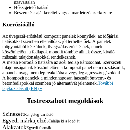
nzavartalan
Hőszigetelő hatású
Beszerelés saját kerettel vagy a már létező szerkezetre
Korrózióálló
Az üvegszál-erősítésű kompozit panelek könnyűek, az időjárási
hatásokkal szemben ellenállóak, jól terhelhetőek. A panelek
műgyantából készülnek, üvegszálas erősítésűek, ennek
köszönhetően a fedlapok monolit tömbbé állnak össze, kiváló
műszaki tulajdonságokkal rendelkeznek.
A metán korrodáló hatására az acél fedlap károsodhat. Szerkezeti
tulajdonságainak köszönhetően a kompozit panel nem rozsdásodik,
a panel anyaga nem lép reakcióba a vegyileg agresszív gázokkal.
A kompozit panelek a mindennaposan használt öntvény- és
betonfedlapokkal szemben jó alternatívát jelentenek.
További
tájékoztatás itt (EN) »
Testreszabott megoldások
Színezett
Rengeteg variáció
Egyedi márkajelzés
Találja ki a logóját
Alakzatok
Egyedi formák