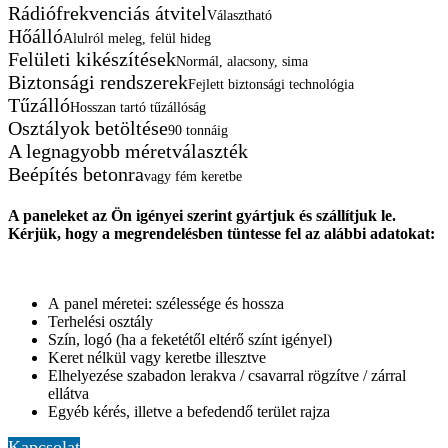
Rádiófrekvenciás átvitel
Választható
Hőálló
Alulról meleg, felül hideg
Felületi kikészítések
Normál, alacsony, sima
Biztonsági rendszerek
Fejlett biztonsági technológia
Tűzálló
Hosszan tartó tűzállóság
Osztályok betöltése
90 tonnáig
A legnagyobb méretválaszték
Beépítés betonra
vagy fém keretbe
A paneleket az Ön igényei szerint gyártjuk és szállítjuk le.
Kérjük, hogy a megrendelésben tüntesse fel az alábbi adatokat:
A panel méretei: szélessége és hossza
Terhelési osztály
Szín, logó (ha a feketétől eltérő színt igényel)
Keret nélkül vagy keretbe illesztve
Elhelyezése szabadon lerakva / csavarral rögzítve / zárral
ellátva
Egyéb kérés, illetve a befedendő terület rajza
Kapcsolat