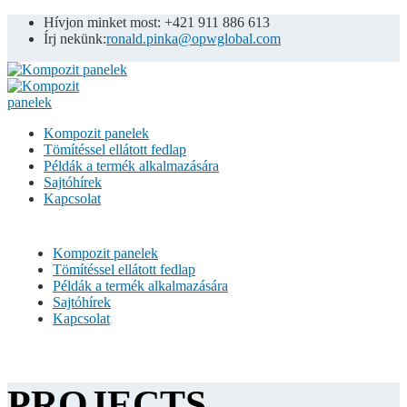
Hívjon minket most: +421 911 886 613
Írj nekünk:
ronald.pinka@opwglobal.com
Kompozit panelek
Tömítéssel ellátott fedlap
Példák a termék alkalmazására
Sajtóhírek
Kapcsolat
Kompozit panelek
Tömítéssel ellátott fedlap
Példák a termék alkalmazására
Sajtóhírek
Kapcsolat
PROJECTS