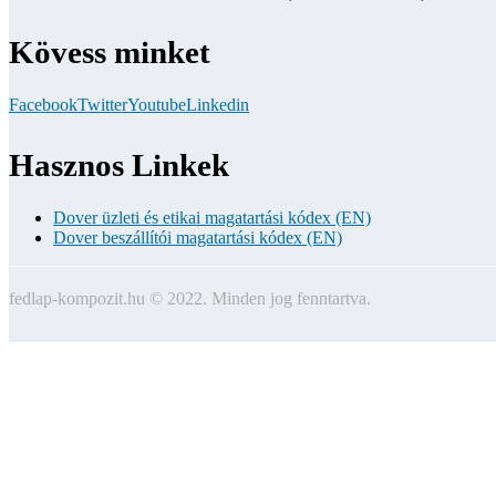
Kövess minket
Facebook
Twitter
Youtube
Linkedin
Hasznos Linkek
Dover üzleti és etikai magatartási kódex (EN)
Dover beszállítói magatartási kódex (EN)
fedlap-kompozit.hu © 2022. Minden jog fenntartva.