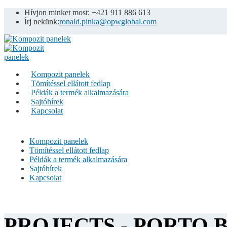
Hívjon minket most: +421 911 886 613
Írj nekünk:
ronald.pinka@opwglobal.com
Kompozit panelek
Tömítéssel ellátott fedlap
Példák a termék alkalmazására
Sajtóhírek
Kapcsolat
Kompozit panelek
Tömítéssel ellátott fedlap
Példák a termék alkalmazására
Sajtóhírek
Kapcsolat
PROJECTS - PORTO 