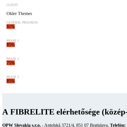
CLIENT:
Okler Themes
GENERAL PROGRESS
81%
PHASE 1
85%
PHASE 2
75%
PHASE 3
85%
A FIBRELITE elérhetősége (közép-
OPW Slovakia s.r.o.
- Antolská 3721/4, 851 07 Bratislava,
Telefón: